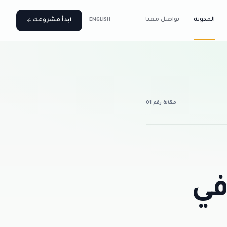
المدونة
تواصل معنا
ابدأ مشروعك
ENGLISH
مقالة رقم 01
في